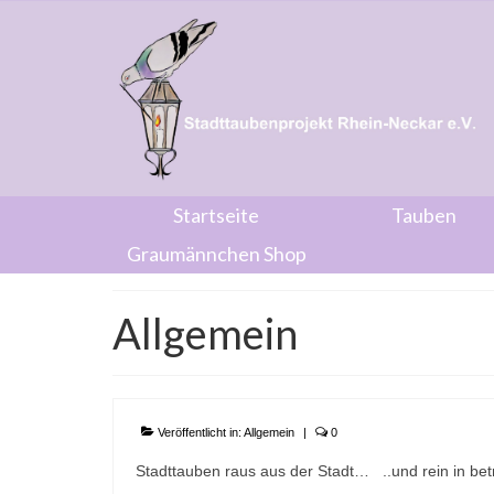
Startseite
Tauben
Graumännchen Shop
Allgemein
Veröffentlicht in:
Allgemein
|
0
Stadttauben raus aus der Stadt… ..und rein in be