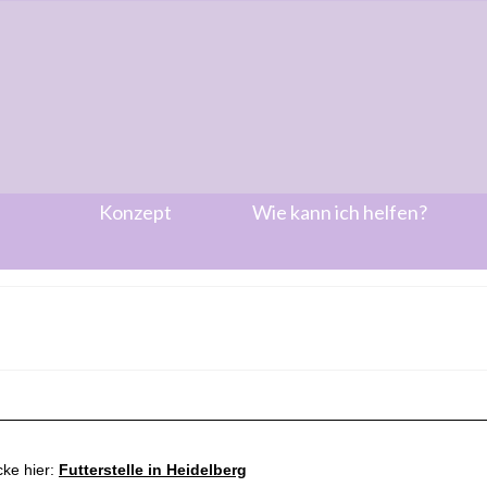
Konzept
Wie kann ich helfen?
cke hier:
Futterstelle in Heidelberg